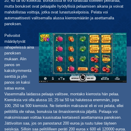
20, 40 tai 80 kolikkoa. Bonuksista ei voi lunastaa itselleen pelirahaa,
mutta bonukset ovat pelaajalle hyödyllisiä pelaamisen aikana ja voivat
mahdollistaa voittoja, jotka ovat lunastuskelpoisia. Pelata voi
automaattisesti valitsemalla alussa kierrosmäärän ja asettamalla
panoksen.
Pelivoitot
määräytyvät
rahapeleissä aina
panoksen
mukaan. Alin
panos on
kaksikymmentä
senttiä ja ylin
panos on kaksi
sataa euroa.
Vasemmalla laidassa pelaaja valitsee, montako kierrosta hän pelaa.
Kierroksia voi olla alussa 10, 25 tai 50 tai halutessa enemmän, jopa
100, 250 tai 500 kierrosta. Ne tietenkin maksavat eli ei voi pelata, ellei
pelitilillä ole rahaa, bonuksia tai ilmaiskierroksia jäljellä. Pelaaja voi
maksimissaan voittaa kuusisataa kertaisesti asettamansa panoksen.
Jättivoiton saa, jos on panostanut 200 euroa ja ruutu tulee täyteen
seiskoja. Silloin saa pelitililleen peräti 200 euroa x 600 eli 120000 euroa.