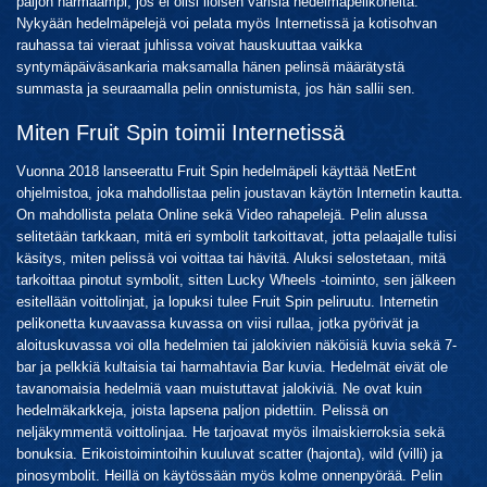
paljon harmaampi, jos ei olisi iloisen värisiä hedelmäpelikoneita.
Nykyään hedelmäpelejä voi pelata myös Internetissä ja kotisohvan
rauhassa tai vieraat juhlissa voivat hauskuuttaa vaikka
syntymäpäiväsankaria maksamalla hänen pelinsä määrätystä
summasta ja seuraamalla pelin onnistumista, jos hän sallii sen.
Miten Fruit Spin toimii Internetissä
Vuonna 2018 lanseerattu Fruit Spin hedelmäpeli käyttää NetEnt
ohjelmistoa, joka mahdollistaa pelin joustavan käytön Internetin kautta.
On mahdollista pelata Online sekä Video rahapelejä. Pelin alussa
selitetään tarkkaan, mitä eri symbolit tarkoittavat, jotta pelaajalle tulisi
käsitys, miten pelissä voi voittaa tai hävitä. Aluksi selostetaan, mitä
tarkoittaa pinotut symbolit, sitten Lucky Wheels -toiminto, sen jälkeen
esitellään voittolinjat, ja lopuksi tulee Fruit Spin peliruutu. Internetin
pelikonetta kuvaavassa kuvassa on viisi rullaa, jotka pyörivät ja
aloituskuvassa voi olla hedelmien tai jalokivien näköisiä kuvia sekä 7-
bar ja pelkkiä kultaisia tai harmahtavia Bar kuvia. Hedelmät eivät ole
tavanomaisia hedelmiä vaan muistuttavat jalokiviä. Ne ovat kuin
hedelmäkarkkeja, joista lapsena paljon pidettiin. Pelissä on
neljäkymmentä voittolinjaa. He tarjoavat myös ilmaiskierroksia sekä
bonuksia. Erikoistoimintoihin kuuluvat scatter (hajonta), wild (villi) ja
pinosymbolit. Heillä on käytössään myös kolme onnenpyörää. Pelin