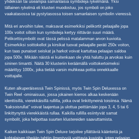
yhdeksän tai useampia samanlaisia symboleja rykelmänä. Yksi
tällainen rykelmä eli klusteri muodostuu, jos symboli on joko
vaakatasossa tai pystytasossa toisen samanlaisen symbolin vieressä.
Mitä eri arvoihin tulee, maksavat esimerkiksi pelikortit pelaajalle jopa
100x voitot silloin kun symboleja kertyy riittävän suuri määrä.
Pelikorttisymbolit ovat tässä pelissä matalamman arvon kuvioita.
Esimerkiksi soittokellot ja kirsikat tuovat pelaajalle peräti 250x voiton,
kun taas punaiset seiskat ja harkot voivat kartuttaa pelaajan saldoa
jopa 500x. Mikään näistä ei kuitenkaan ole yhtä haluttu ja arvokas kuin
sininen timantti. Näitä 30 klusteriin keräämällä voittokertoimeksi
määrittyy 1000x, joka tietää varsin muhkeaa pottia onnekkaalle
voittajalle.
Kuten alkuperäisessä Twin Spinissä, myös Twin Spin Deluxessa on
Twin Reel -ominaisuus, jossa jokainen kierros alkaa keskenään
identtisillä, vierekkäisillä rullilla, jotka ovat linkittyneinä toisiinsa. Nämä
“kaksoisrullat” voivat laajentua ja ulottua peittämään jopa 3, 4, 5 tai 6
linkittynyttä vierekkäistä rullaa. Kaikilla rullilla esiintyvät samat
symbolit, joka helpottaa suurten klustereiden saavuttamista.
Kaiken kaikkiaan Twin Spin Deluxe tarjoilee yllättäviä käänteitä ja
kohtalaisen tiheään tahtiin ilmestyviä voittavia kuvioita, joten pelaajan