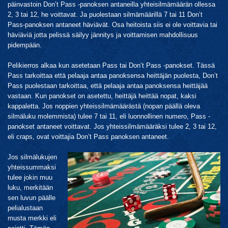
päinvastoin Don’t Pass -panoksen antaneilla yhteisilmämäärän ollessa
2, 3 tai 12, he voittavat. Ja puolestaan silmämäärillä 7 tai 11 Don’t
Pass-panoksen antaneet häviävät. Osa heitoista siis ei ole voittavia tai
häviäviä jotta pelissä säilyy jännitys ja voittamisen mahdollisuus
pidempään.
Pelikierros alkaa kun asetetaan Pass tai Don’t Pass -panokset. Tässä
Pass tarkoittaa että pelaaja antaa panoksensa heittäjän puolesta, Don’t
Pass puolestaan tarkoittaa, että pelaaja antaa panoksensa heittäjää
vastaan. Kun panokset on asetettu, heittäjä heittää nopat, kaksi
kappaletta. Jos noppien yhteissilmämäärästä (nopan päällä oleva
silmäluku molemmista) tulee 7 tai 11, eli luonnollinen numero, Pass -
panokset antaneet voittavat. Jos yhteissilmämääräksi tulee 2, 3 tai 12,
eli craps, ovat voittajia Don’t Pass panoksen antaneet.
Jos silmälukujen
yhteissummaksi
tulee jokin muu
luku, merkitään
sen luvun päälle
pelialustaan
musta merkki eli