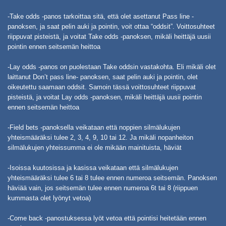
-Take odds -panos tarkoittaa sitä, että olet asettanut Pass line -
panoksen, ja saat pelin auki ja pointin, voit ottaa “oddsit”. Voittosuhteet
riippuvat pisteistä, ja voitat Take odds -panoksen, mikäli heittäjä uusii
pointin ennen seitsemän heittoa
-Lay odds -panos on puolestaan Take oddsin vastakohta. Eli mikäli olet
laittanut Don’t pass line- panoksen, saat pelin auki ja pointin, olet
oikeutettu saamaan oddsit. Samoin tässä voittosuhteet riippuvat
pisteistä, ja voitat Lay odds -panoksen, mikäli heittäjä uusii pointin
ennen seitsemän heittoa
-Field bets -panoksella veikataan että noppien silmälukujen
yhteismääräksi tulee 2, 3, 4, 9, 10 tai 12. Ja mikäli nopanheiton
silmälukujen yhteissumma ei ole mikään mainituista, häviät
-Isoissa kuutosissa ja kasissa veikataan että silmälukujen
yhteismääräksi tulee 6 tai 8 tulee ennen numeroa seitsemän. Panoksen
häviää vain, jos seitsemän tulee ennen numeroa 6t tai 8 (riippuen
kummasta olet lyönyt vetoa)
-Come back -panostuksessa lyöt vetoa että pointisi heitetään ennen