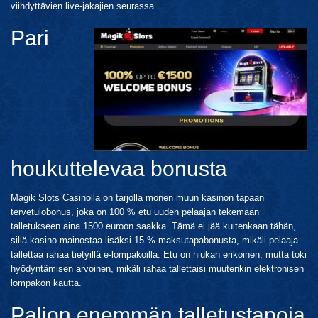
viihdyttävien live-jakajien seurassa.
Pari
houkuttelevaa bonusta
Magik Slots Casinolla on tarjolla monen muun kasinon tapaan
tervetulobonus, joka on 100 % etu uuden pelaajan tekemään
talletukseen aina 1500 euroon saakka. Tämä ei jää kuitenkaan tähän,
sillä kasino mainostaa lisäksi 15 % maksutapabonusta, mikäli pelaaja
tallettaa rahaa tietyillä e-lompakoilla. Etu on hiukan erikoinen, mutta toki
hyödyntämisen arvoinen, mikäli rahaa tallettaisi muutenkin elektronisen
lompakon kautta.
Paljon enemmän talletustapoja