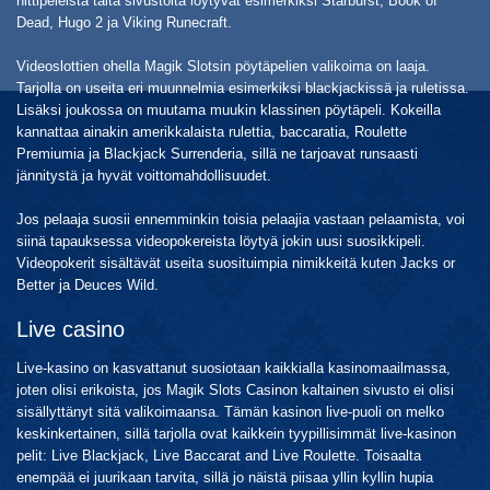
hittipeleistä tältä sivustolta löytyvät esimerkiksi Starburst, Book of
Dead, Hugo 2 ja Viking Runecraft.
Videoslottien ohella Magik Slotsin pöytäpelien valikoima on laaja.
Tarjolla on useita eri muunnelmia esimerkiksi blackjackissä ja ruletissa.
Lisäksi joukossa on muutama muukin klassinen pöytäpeli. Kokeilla
kannattaa ainakin amerikkalaista rulettia, baccaratia, Roulette
Premiumia ja Blackjack Surrenderia, sillä ne tarjoavat runsaasti
jännitystä ja hyvät voittomahdollisuudet.
Jos pelaaja suosii ennemminkin toisia pelaajia vastaan pelaamista, voi
siinä tapauksessa videopokereista löytyä jokin uusi suosikkipeli.
Videopokerit sisältävät useita suosituimpia nimikkeitä kuten Jacks or
Better ja Deuces Wild.
Live casino
Live-kasino on kasvattanut suosiotaan kaikkialla kasinomaailmassa,
joten olisi erikoista, jos Magik Slots Casinon kaltainen sivusto ei olisi
sisällyttänyt sitä valikoimaansa. Tämän kasinon live-puoli on melko
keskinkertainen, sillä tarjolla ovat kaikkein tyypillisimmät live-kasinon
pelit: Live Blackjack, Live Baccarat and Live Roulette. Toisaalta
enempää ei juurikaan tarvita, sillä jo näistä piisaa yllin kyllin hupia