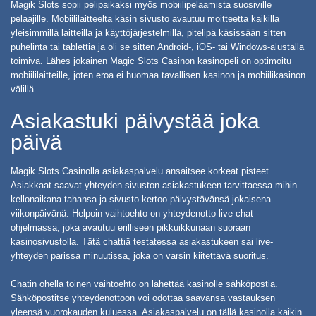
Magik Slots sopii pelipaikaksi myös mobiilipelaamista suosiville
pelaajille. Mobiililaitteelta käsin sivusto avautuu moitteetta kaikilla
yleisimmillä laitteilla ja käyttöjärjestelmillä, pitelipä käsissään sitten
puhelinta tai tablettia ja oli se sitten Android-, iOS- tai Windows-alustalla
toimiva. Lähes jokainen Magic Slots Casinon kasinopeli on optimoitu
mobiililaitteille, joten eroa ei huomaa tavallisen kasinon ja mobiilikasinon
välillä.
Asiakastuki päivystää joka
päivä
Magik Slots Casinolla asiakaspalvelu ansaitsee korkeat pisteet.
Asiakkaat saavat yhteyden sivuston asiakastukeen tarvittaessa mihin
kellonaikana tahansa ja sivusto kertoo päivystävänsä jokaisena
viikonpäivänä. Helpoin vaihtoehto on yhteydenotto live chat -
ohjelmassa, joka avautuu erilliseen pikkuikkunaan suoraan
kasinosivustolla. Tätä chattiä testatessa asiakastukeen sai live-
yhteyden parissa minuutissa, joka on varsin kiitettävä suoritus.
Chatin ohella toinen vaihtoehto on lähettää kasinolle sähköpostia.
Sähköpostitse yhteydenottoon voi odottaa saavansa vastauksen
yleensä vuorokauden kuluessa. Asiakaspalvelu on tällä kasinolla kaikin