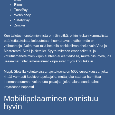
Bitcoin
TrustPay
WebMoney
SafetyPay
Zimpler
Kun talletusmenetelmien lista on näin pitkä, onkin hiukan kummallista,
että kotiutuksissa kelpuutetaan huomattavasti vähemmän eri
vaihtoehtoja. Näitä ovat tällä hetkellä pankkisiirron ohella vain Visa ja
Mastercard, Skrill ja Neteller. Syytä räikeään eroon talletus- ja
kotiutusmenetelmien kirjon suhteen ei ole tiedossa, mutta olisi hyvä, jos
useammat talletusmenetelmät kelpaisivat myös kotiutuksiin.
Magik Slotsilla kotiutuksissa rajoituksena on 5000 euroa kuussa, joka
riittää varmasti keskivertopelaajalle, mutta joka saattaa harmittaa
isomman summan voittanutta pelaajaa, joka haluaa saada rahat
käyttöönsä nopeasti.
Mobiilipelaaminen onnistuu
hyvin