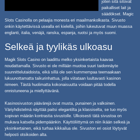
joten sitä sitovat
paikalliset lait ja
säädökset. Magic
Slots Casinolla on pelaajia monesta eri maailmankolkasta. Sivusto
onkin käytettävissä usealla eri kielellä, joihin lukeutuvat muun muassa
englanti, italia, venäjä, ranska, espanja, ruotsi ja myös suomi.
Selkeä ja tyylikäs ulkoasu
Magik Slots Casino on laadittu melko yksinkertaista kaavaa
noudattamalla. Sivusto ei ole millään muotoa suuri taidonnäyte
suunnittelutaidoista, eikä sillä ole sen kummempaa teemaakaan
lukuunottamatta taikurinhattua, jolla viitataan luultavasti kasinon
nimeen. Tästä huolimatta kokonaisuutta voidaan pitää todella
onnistuneena ja miellyttävänä.
Kasinosivuston päävärejä ovat musta, punainen ja valkoinen.
Väriyhdistelmä näyttää paitsi elegantilta ja klassiselta, se tuo myös
sopivan määrän kontrastia sivustolle. Ulkoisesti tätä sivustoa on
mukava katsella pidempäänkin. Käyttöliittymä on niin ikään selkeä ja
yksinkertainen, eikä turhaa kikkailua ole. Sivuston eri osiot löytyvät
helposti otsikoiden alta.